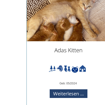
Archiv
2017
Archiv
2016
Informationen
Vermittlung
Kastration
Adas Kitten
Schönheit
Helfen
Futtergutscheine
Spenden
Partnerprogramme
Patenschaft
Geb: 05/2024
Pflegestellen
Adas
Weiterlesen …
Danke
Kitten
Pate