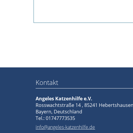
werden
Pate
gesucht
Kastrationen
Pate
gefunden
Happy
End
ab
Kontakt
2019
2018
Angeles Katzenhilfe e.V.
2017
Rosswachtstraße 14 , 85241 Hebertshause
Verein
Bayern, Deutschland
Tel.: 01747773535
Unsere
info@angeles-katzenhilfe.de
Ziele