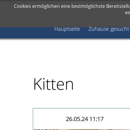
Navigation
Cookies ermöglichen eine bestmöglichste Bereitstell
Hauptseite
info@angeles-katzenhilfe.de
überspringen
ei
Zuhause
gesucht
Hauptseite
Zuhause gesucht
Notfälle
Kater
Katzen
Paare
Kitten
Reserviert
Kitten
News
Blog
Aktueller
Blog
Archiv
26.05.24 11:17
2018