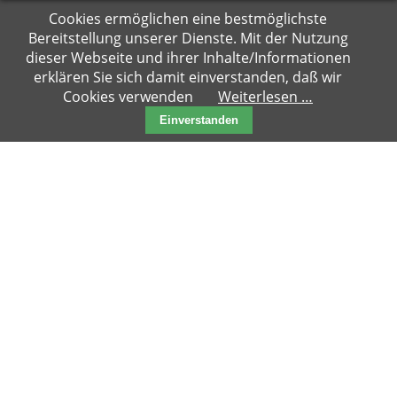
Navigation
Cookies ermöglichen eine bestmöglichste
Hauptseite
überspringen
Bereitstellung unserer Dienste. Mit der Nutzung
Zuhause
dieser Webseite und ihrer Inhalte/Informationen
gesucht
erklären Sie sich damit einverstanden, daß wir
SEITENANFANG
Cookies verwenden
Weiterlesen …
Notfälle
Einverstanden
Kater
Katzen
Paare
Kitten
Reserviert
News
Blog
Aktueller
Blog
Archiv
2018