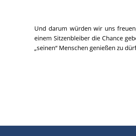
werden
Pate
gesucht
Und darum würden wir uns freuen,
Kastrationen
einem Sitzenbleiber die Chance geb
Pate
„seinen“ Menschen genießen zu dür
gefunden
Happy
End
ab
2019
2018
2017
Verein
Unsere
Ziele