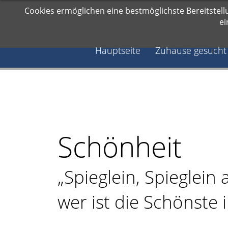
Navigation
Cookies ermöglichen eine bestmöglichste Bereitstell
Hauptseite
info@angeles-katzenhilfe.de
überspringen
ei
Zuhause
gesucht
Hauptseite
Zuhause gesucht
Notfälle
Kater
Katzen
Paare
Kitten
Reserviert
Schönheit
News
Blog
„Spieglein, Spieglein
Aktueller
Blog
wer ist die Schönste
Archiv
2018