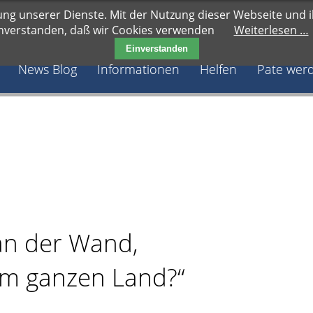
ung unserer Dienste. Mit der Nutzung dieser Webseite und ih
nverstanden, daß wir Cookies verwenden
Weiterlesen …
Einverstanden
Navigation überspringen
News Blog
Informationen
Helfen
Pate wer
 an der Wand,
 im ganzen Land?“