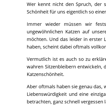
Archiv
Wer kennt nicht den Spruch, der 
2017
Schönheit für uns eigentlich so ein
Archiv
Immer wieder müssen wir festste
2016
Informationen
ungewöhnlichen Katzen auf unsere
Vermittlung
möchten. Und das leider in erster L
Kastration
haben, scheint dabei oftmals vollk
Schönheit
Helfen
Vermutlich ist es auch so zu erklä
Futtergutscheine
wahren Sitzenbleibern entwickeln, 
Spenden
Katzenschönheit.
Partnerprogramme
Patenschaft
Aber oftmals haben sie genau das, 
Pflegestellen
Liebenswürdigkeit und eine einzig
Danke
betrachten, ganz schnell vergessen lä
Pate