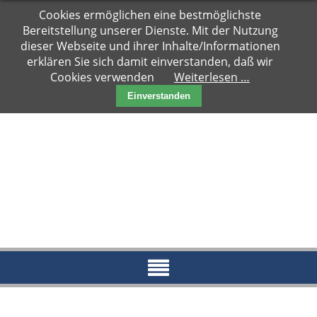
Navigation
Cookies ermöglichen eine bestmöglichste
Hauptseite
überspringen
Bereitstellung unserer Dienste. Mit der Nutzung
Zuhause
dieser Webseite und ihrer Inhalte/Informationen
gesucht
erklären Sie sich damit einverstanden, daß wir
Cookies verwenden
Weiterlesen …
Notfälle
Einverstanden
Kater
Katzen
Paare
Kitten
Reserviert
News
Blog
Aktueller
Blog
Archiv
2018