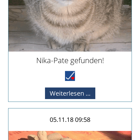
Pate
werden
Pate
gesucht
Kastrationen
Pate
gefunden
Nika-Pate gefunden!
Happy
End
ab
2019
Nika-
Weiterlesen …
2018
Pate
2017
gefunden!
Verein
05.11.18 09:58
Unsere
Ziele