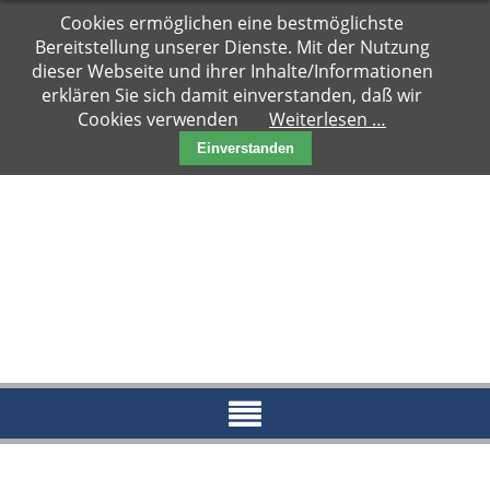
Navigation
Cookies ermöglichen eine bestmöglichste
Hauptseite
überspringen
Bereitstellung unserer Dienste. Mit der Nutzung
Zuhause
dieser Webseite und ihrer Inhalte/Informationen
gesucht
erklären Sie sich damit einverstanden, daß wir
Cookies verwenden
Weiterlesen …
Notfälle
Einverstanden
Kater
Katzen
Paare
Kitten
Reserviert
News
Blog
Aktueller
Blog
Archiv
2018