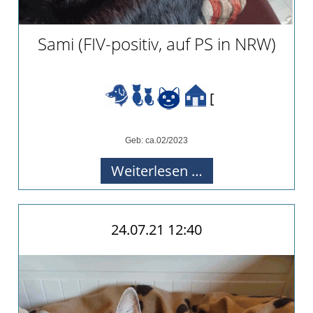
Team
Vereinssatzung
Sami (FIV-positiv, auf PS in NRW)
Kontakt
[
Geb: ca.02/2023
Sami
Weiterlesen …
(FIV-
positiv,
24.07.21 12:40
auf
PS
in
NRW)