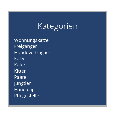
Archiv
2017
Archiv
Kategorien
2016
Informationen
Wohnungskatze
Vermittlung
Freigänger
Kastration
Hundeverträglich
Schönheit
Katze
Helfen
Kater
Futtergutscheine
Kitten
Paare
Spenden
Jungtier
Partnerprogramme
Handicap
Patenschaft
Pflegestelle
Pflegestellen
Danke