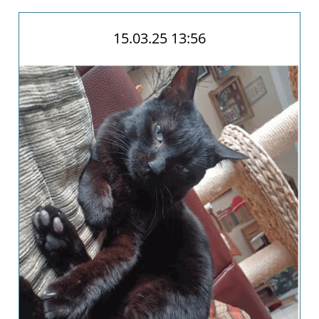
Pate
werden
15.03.25 13:56
Pate
gesucht
Kastrationen
Pate
gefunden
Happy
End
ab
2019
2018
2017
Verein
Unsere
Ziele