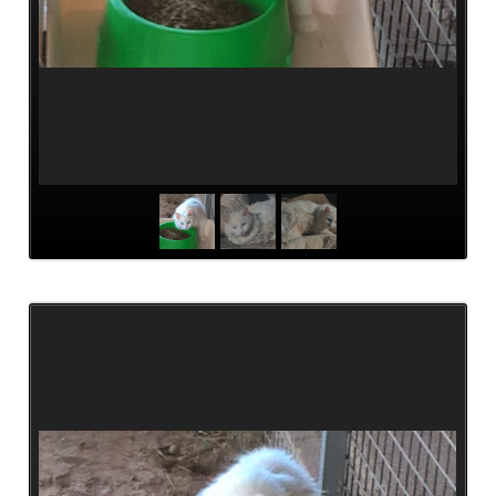
Pate
werden
Pate
gesucht
Kastrationen
Pate
gefunden
Happy
End
ab
2019
2018
2017
Verein
Unsere
Ziele