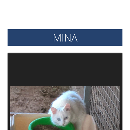
Archiv
2017
Archiv
2016
MINA
Informationen
Vermittlung
Kastration
Schönheit
Helfen
Futtergutscheine
Spenden
Partnerprogramme
Patenschaft
Pflegestellen
Danke