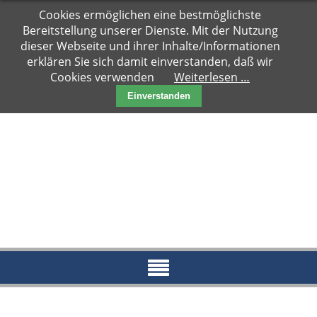
Navigation
Cookies ermöglichen eine bestmöglichste
Hauptseite
überspringen
Bereitstellung unserer Dienste. Mit der Nutzung
Zuhause
dieser Webseite und ihrer Inhalte/Informationen
gesucht
erklären Sie sich damit einverstanden, daß wir
Cookies verwenden
Weiterlesen …
Notfälle
Einverstanden
Kater
Katzen
Paare
Kitten
Reserviert
News
Blog
Aktueller
Blog
Archiv
2018