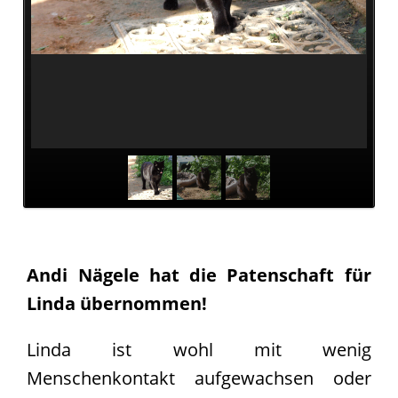
Pate
werden
Pate
gesucht
Kastrationen
Pate
gefunden
Happy
End
ab
2019
Andi Nägele hat die Patenschaft für
2018
Linda übernommen!
2017
Verein
Linda ist wohl mit wenig
Unsere
Menschenkontakt aufgewachsen oder
Ziele