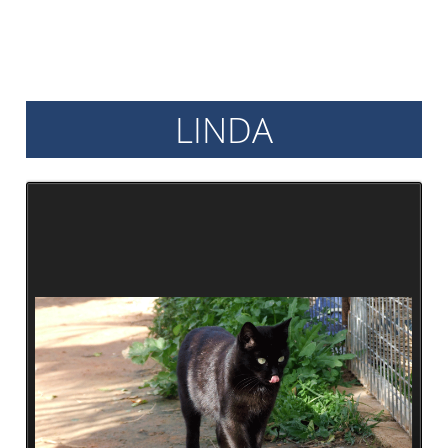
Archiv
2017
Archiv
2016
LINDA
Informationen
Vermittlung
Kastration
Schönheit
Helfen
Futtergutscheine
Spenden
Partnerprogramme
Patenschaft
Pflegestellen
Danke