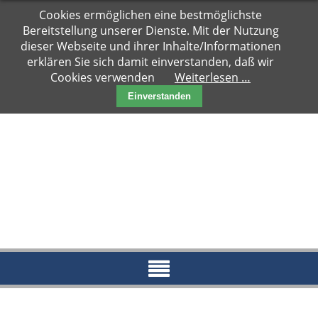
Navigation
Cookies ermöglichen eine bestmöglichste
Hauptseite
überspringen
Bereitstellung unserer Dienste. Mit der Nutzung
Zuhause
dieser Webseite und ihrer Inhalte/Informationen
gesucht
erklären Sie sich damit einverstanden, daß wir
Cookies verwenden
Weiterlesen …
Notfälle
Einverstanden
Kater
Katzen
Paare
Kitten
Reserviert
News
Blog
Aktueller
Blog
Archiv
2018